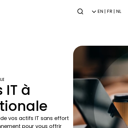
EN | FR | NL
LE
 IT à
ationale
 vos actifs IT sans effort
nnement pour vous offrir