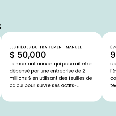
s
LES PIÈGES DU TRAITEMENT MANUEL
ÉV
$ 50,000
9
CO
Le montant annuel qui pourrait être
de
dépensé par une entreprise de 2
l’
millions $ en utilisant des feuilles de
co
calcul pour suivre ses actifs-
te
Atlassian
l’
De