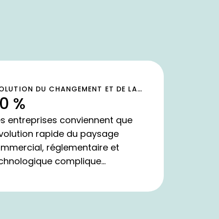
OLUTION DU CHANGEMENT ET DE LA
0 %
MPLEXITÉ
s entreprises conviennent que
évolution rapide du paysage
mmercial, réglementaire et
chnologique complique
amélioration de la maturité ITAM-
loitte (2021)