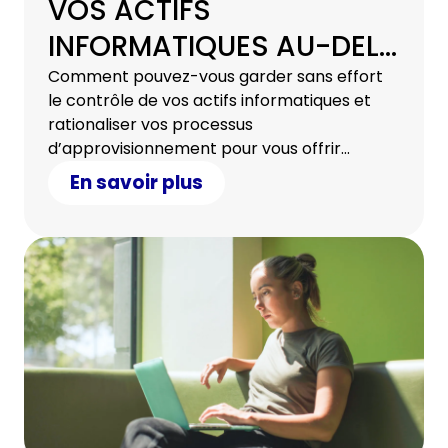
VOS ACTIFS
INFORMATIQUES AU-DELÀ
DES FRONTIÈRES
Comment pouvez-vous garder sans effort
le contrôle de vos actifs informatiques et
INTERNATIONALES
rationaliser vos processus
d’approvisionnement pour vous offrir
flexibilité et contrôle ? Avec nous, c’est
En savoir plus
possible.