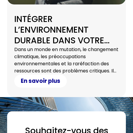
INTÉGRER
L’ENVIRONNEMENT
DURABLE DANS VOTRE
STRATÉGIE
Dans un monde en mutation, le changement
climatique, les préoccupations
INFORMATIQUE
environnementales et la raréfaction des
ressources sont des problèmes critiques. Il
est de notre responsabilité collective de
En savoir plus
travailler en faveur d’un environnement
durable. Découvrez comment votre
stratégie informatique peut y contribuer.
Souhaitez-vous des