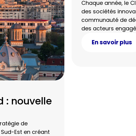
Chaque année, le Clu
des sociétés innovan
communauté de décid
des acteurs engagés
différenciante et d
En savoir plus
stratégiques des DS
 : nouvelle
ratégie de
 Sud-Est en créant