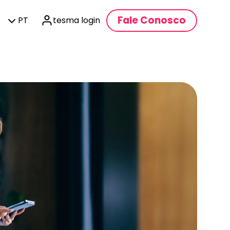
Fale Conosco
PT
tesma login