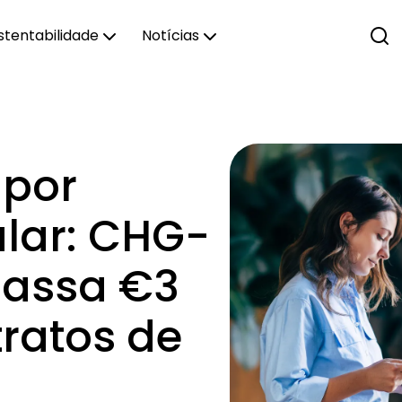
stentabilidade
Notícias
 por
ular: CHG-
passa €3
ratos de