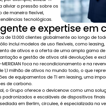
 aliviar a pressão sobre os
de maneira flexível,
endências tecnológicas.
gente e expertise em c
 de 13.000 clientes globalmente ao longo de todo
fólio inclui modelos de uso flexíveis, como leasin
mento de ativos e a oferta de uma ampla gama de 
lantação e gestão de ativos até devoluções e exc
HG-MERIDIAN foca no recondicionamento e na reven
 1,1 milhão de ativos no mundo todo, o que repr
ões de equipamentos de TI em leasing, uma impo
ões de carbono.
pal, o Grupo oferece o devicenow como uma solu
s padronizados e escaláveis de dispositivos finais
a sediada em Berlim, circulee, é especializada na 