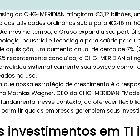
asing da CHG-MERIDIAN atingiram €3,12 bilhões, 
cro das atividades ordinárias subiu para €246 mil
. Ao mesmo tempo, o Grupo expandiu seu portfóli
cnologia industrial e tecnologia para saúde para 
de aquisição, um aumento anual de cerca de 7% (20
025 recentemente concluída, a CHG-MERIDIAN ating
consolidou sistematicamente sua posição como fo
ados no uso.
 que nossa estratégia de crescimento é a respo
ma Mathias Wagner, CEO da CHG-MERIDIAN. “Modelo
ndamental nesse contexto, ao oferecer flexibilid
e permitir que as empresas gerenciem seus inves
 investimentos em TI 