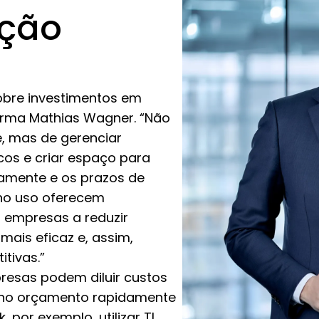
ação
obre investimentos em
irma Mathias Wagner. “Não
e, mas de gerenciar
scos e criar espaço para
amente e os prazos de
no uso oferecem
s empresas a reduzir
mais eficaz e, assim,
tivas.”
presas podem diluir custos
o no orçamento rapidamente
por exemplo, utilizar TI