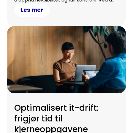
samarbeide med oss.
Les mer
Optimalisert it-drift:
frigjør tid til
kjerneoppgavene