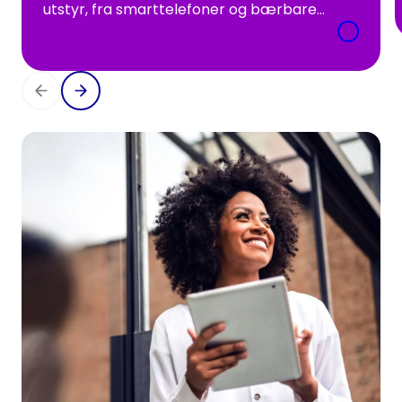
utstyr, fra smarttelefoner og bærbare
datamaskiner til helseteknologi og
gaffeltrucker. tesma er plattformen der vi
implementerer våre tilpassede
forretningskonsepter, noe som holder
kostnader og administrativt arbeid på et
minimum. og ikke minst blir arbeidet mer
fornøyelig, da mange prosesser er enkle,
papirløse og praktiske.