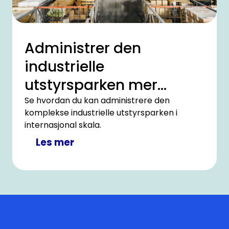
Administrer den
industrielle
utstyrsparken mer
effektivt på tvers av
Se hvordan du kan administrere den
komplekse industrielle utstyrsparken i
landegrenser.
internasjonal skala.
Les mer