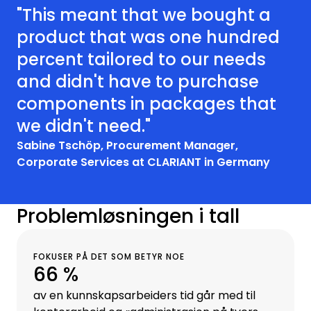
"This meant that we bought a
product that was one hundred
percent tailored to our needs
and didn't have to purchase
components in packages that
we didn't need."
Sabine Tschöp, Procurement Manager,
Corporate Services at CLARIANT in Germany
Problemløsningen i tall
FOKUSER PÅ DET SOM BETYR NOE
66 %
av en kunnskapsarbeiders tid går med til