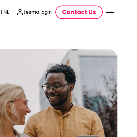
Contact Us
| NL
tesma login