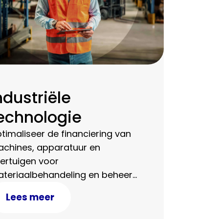
ndustriële
echnologie
timaliseer de financiering van
chines, apparatuur en
ertuigen voor
teriaalbehandeling en beheer
ze efficiënt: verhoog de
Lees meer
oductieoutput, maximaliseer de
ficiëntie en verlaag de totale