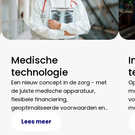
Medische
I
technologie
t
Een nieuw concept in de zorg - met
Op
de juiste medische apparatuur,
ma
flexibele financiering,
vo
geoptimaliseerde voorwaarden en
ma
services op maat.
de
Lees meer
pr
ef