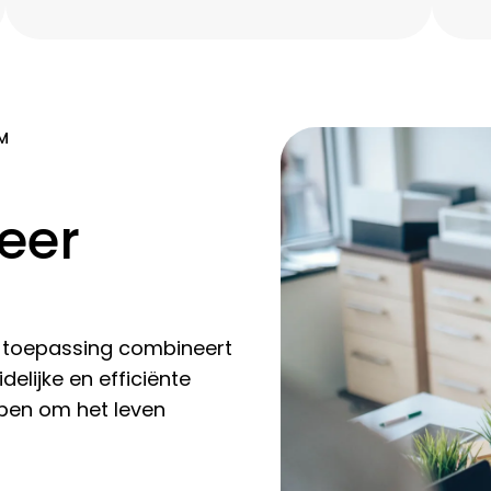
ko
M
eer
®-toepassing combineert
delijke en efficiënte
rpen om het leven