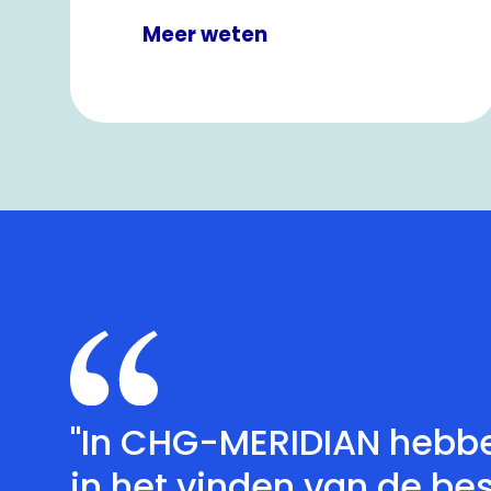
bereiken.
Meer weten
"In CHG-MERIDIAN hebbe
in het vinden van de be