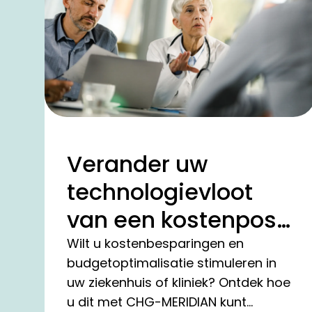
Verander uw
technologievloot
van een kostenpost
in een motor voor
Wilt u kostenbesparingen en
budgetoptimalisatie stimuleren in
efficiëntie
uw ziekenhuis of kliniek? Ontdek hoe
u dit met CHG-MERIDIAN kunt