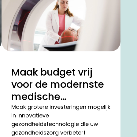
Maak budget vrij
voor de modernste
medische
technologie in uw
Maak grotere investeringen mogelijk
in innovatieve
kliniek
gezondheidstechnologie die uw
gezondheidszorg verbetert