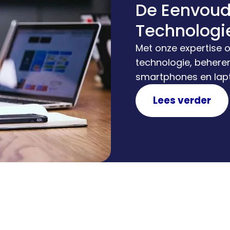
De Eenvoud
Technologi
Met onze expertise 
technologie, behere
smartphones en lapt
vorkheftrucks. tesm
Lees verder
op maat gemaakte b
zodat uw kosten en 
minimum beperkt bli
aangenamer te maken
eenvoudig, papierlo