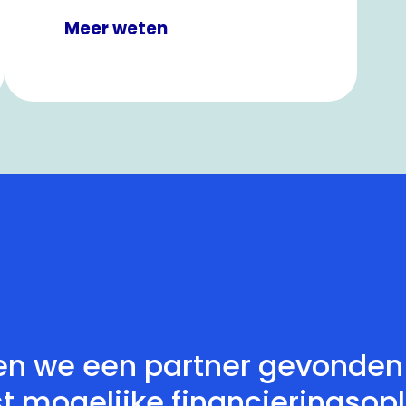
Meer weten
n we een partner gevonden d
st mogelijke financieringsop