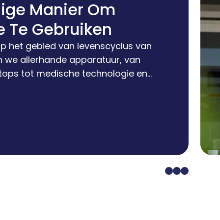
ige Manier Om
e Te Gebruiken
op het gebied van levenscyclus van
n we allerhande apparatuur, van
ops tot medische technologie en
a is het platform waarmee we onze
edrijfsconcepten implementeren,
administratieve rompslomp tot een
jven. Maar ook om het werk
, want veel processen zijn
os en handig.