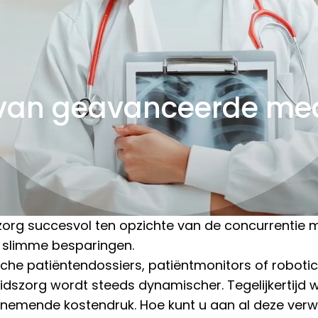
k van geavanceerde me
org succesvol ten opzichte van de concurrentie 
 slimme besparingen.
sche patiëntendossiers, patiëntmonitors of roboti
eidszorg wordt steeds dynamischer. Tegelijkertijd 
nemende kostendruk. Hoe kunt u aan al deze verw