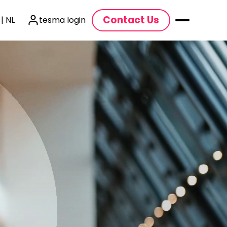
Contact Us
| NL
tesma login