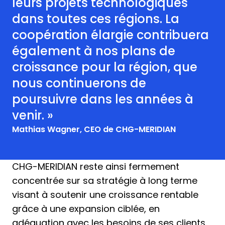
leurs projets technologiques
dans toutes ces régions. La
coopération élargie contribuera
également à nos plans de
croissance pour la région, que
nous continuerons de
poursuivre dans les années à
venir. »
Mathias Wagner, CEO de CHG-MERIDIAN
CHG-MERIDIAN reste ainsi fermement
concentrée sur sa stratégie à long terme
visant à soutenir une croissance rentable
grâce à une expansion ciblée, en
adéquation avec les besoins de ses clients.