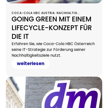
COCA-COLA HBC AUSTRIA: NACHHALTIG
GOING GREEN MIT EINEM
ERFOLGREICH MIT CHG-MERIDIAN
LIFECYCLE-KONZEPT FÜR
DIE IT
Erfahren Sie, wie Coca-Cola HBC Österreich
seine IT-Strategie zur Förderung seiner
Nachhaltigkeitsziele nutzt.
weiterlesen