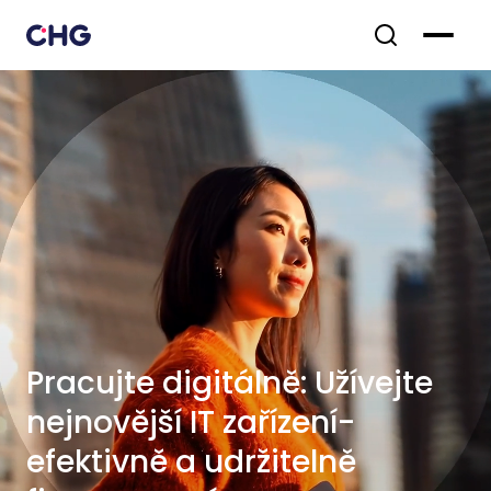
Pracujte digitálně: Užívejte
nejnovější IT zařízení-
efektivně a udržitelně