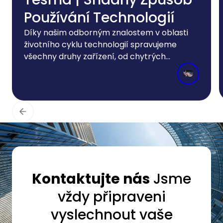
Používání Technologií
Díky našim odborným znalostem v oblasti
životního cyklu technologií spravujeme
všechny druhy zařízení, od chytrých
telefonů a laptopů až po zdravotnickou
techniku a vysokozdvižné vozíky....
Kontaktujte nás
Jsme
vždy připraveni
vyslechnout vaše