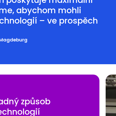
jeme, abychom mohli
chnologií – ve prospěch
l Magdeburg
adný způsob
echnologií