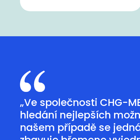
„Ve společnosti CHG-MER
hledání nejlepších možn
našem případě se jedná 
zbavuje břemene vyjedn