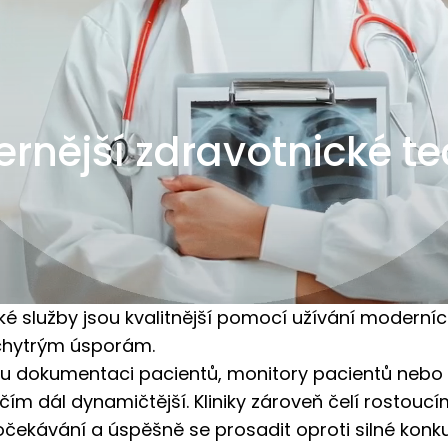
rnější zdravotnické te
cké služby jsou kvalitnější pomocí užívání moderní
 chytrým úsporám.
kou dokumentaci pacientů, monitory pacientů nebo
 čím dál dynamičtější. Kliniky zároveň čelí rostouc
očekávání a úspěšně se prosadit oproti silné konk