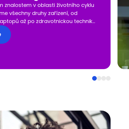
 znalostem v oblasti životního cyklu
eme všechny druhy zařízení, od
 laptopů až po zdravotnickou techniku
ky. tesma je platforma,
e
ré realizujeme naše obchodní
ímž snižujeme vaše náklady a
ěž na minimum. V neposlední řadě
, protože procesy jsou vesměs
é a bez papírů.