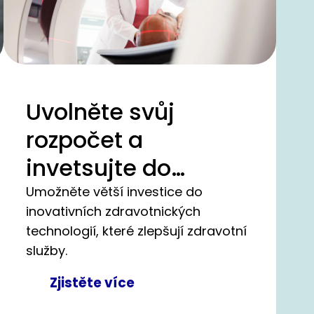
Uvolněte svůj
rozpočet a
invetsujte do
nejmodernějších
Umožněte větší investice do
inovativních zdravotnických
zdravotnických
technologií, které zlepšují zdravotní
zařízení pro vaší
služby.
kliniku.
Zjistěte více