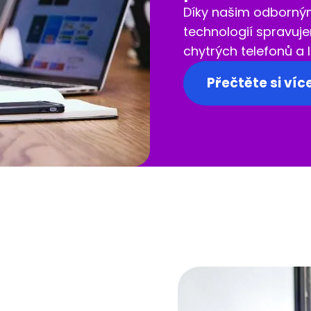
Díky našim odborným
technologií spravuj
chytrých telefonů a
a vysokozdvižné vozí
Přečtěte si víc
prostřednictvím kte
koncepty na míru, č
administrativní zát
zpříjemní vaši práci
jednoduché, pohodln