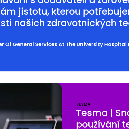
nám jistotu, kterou potřebu
ti našich zdravotnických te
 Of General Services At The University Hospita
TESMA
Tesma | Sn
používání t