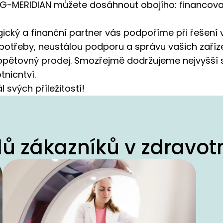
-MERIDIAN můžete dosáhnout obojího: financova
gický a finanční partner vás podpoříme při řešení
 spotřeby, neustálou podporu a správu vašich zaří
opětovný prodej. Smozřejmě dodržujeme nejvyšší
tnicntví.
 svých příležitostí!
lů zákazníků v zdravotn