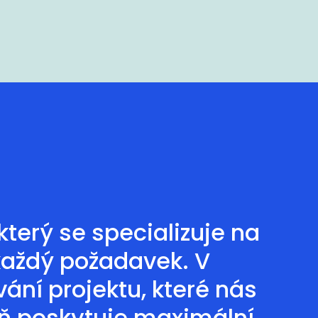
terý se specializuje na
každý požadavek. V
ání projektu, které nás
eň poskytuje maximální