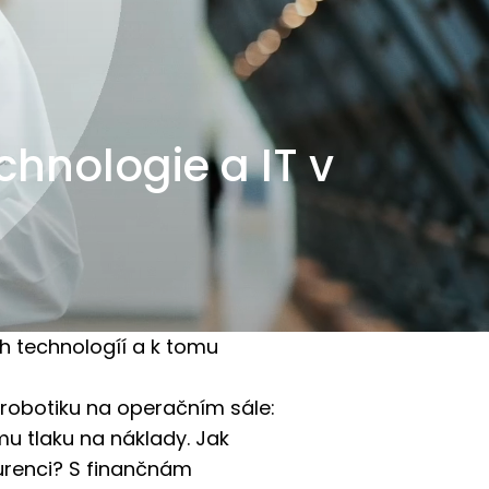
chnologie a IT v
ch technologíí a k tomu
 robotiku na operačním sále:
ímu tlaku na náklady. Jak
urenci? S finančnám