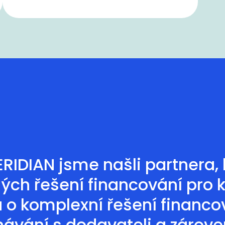
IDIAN jsme našli partnera, k
ých řešení financování pro 
o komplexní řešení financov
ávání s dodavateli a zárov