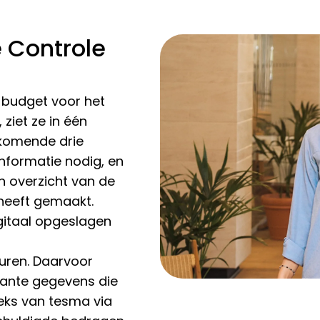
 Controle
t budget voor het
ziet ze in één
komende drie
nformatie nodig, en
en overzicht van de
 heeft gemaakt.
igitaal opgeslagen
euren. Daarvoor
vante gegevens die
eeks van tesma via