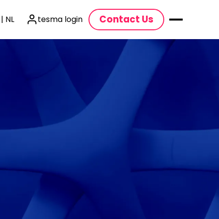
Contact Us
 | NL
tesma login