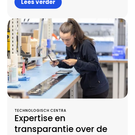
Lees verder
1.600 professionals in meer dan 30 landen en
bieden one-stop
infrastructuurmanagement, waaronder
consultancy, financiële diensten,
operationele services en remarketing van
gebruikte apparatuur via onze eigen
makelaars- en logistieke centra.
TECHNOLOGISCH CENTRA
Expertise en
transparantie over de