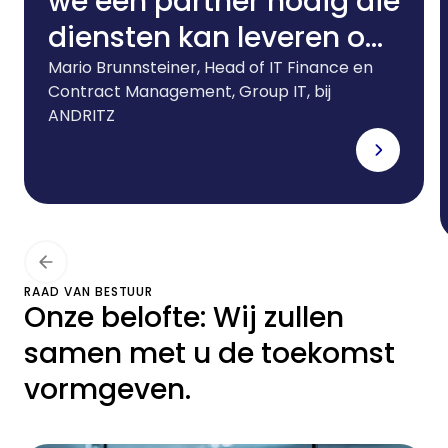
we een partner nodig die
diensten kan leveren op
elke locatie waar wij
Mario Brunnsteiner, Head of IT Finance en
Contract Management, Group IT, bij
buitenlandse
ANDRITZ
dochterondernemingen
hebben. En we hebben
een partner nodig die de
juiste leaseoplossingen
kan bieden voor onze
RAAD VAN BESTUUR
Onze belofte: Wij zullen
voortdurend
samen met u de toekomst
veranderende IT-
vormgeven.
infrastructuur. CHG-
MERIDIAN voldoet in