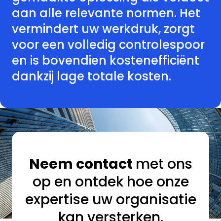
aan alle relevante normen. Het
vermindert uw werkdruk, zorgt
voor een volledig controlespoor
en is bovendien kostenefficiënt
dankzij lage totale kosten.
Neem contact
met ons
op en ontdek hoe onze
expertise uw organisatie
kan versterken.