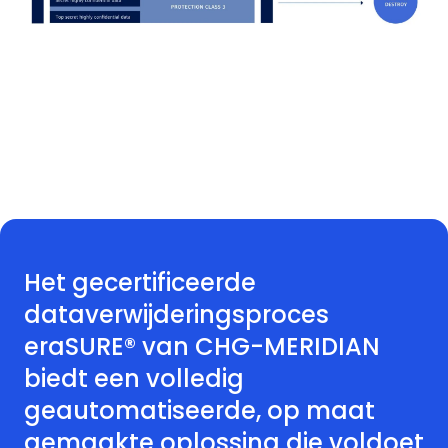
Het gecertificeerde
dataverwijderingsproces
eraSURE® van CHG-MERIDIAN
biedt een volledig
geautomatiseerde, op maat
gemaakte oplossing die voldoet