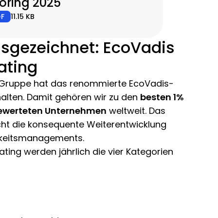
oring 2025
DF
11.15 KB
usgezeichnet: EcoVadis
ating
Gruppe hat das renommierte EcoVadis-
halten. Damit gehören wir zu den
besten 1%
bewerteten Unternehmen
weltweit. Das
cht die konsequente Weiterentwicklung
gkeitsmanagements.
ting werden jährlich die vier Kategorien