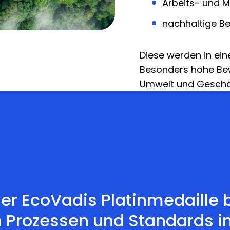
Arbeits- und 
nachhaltige B
Diese werden in e
Besonders hohe Bew
Umwelt und Geschäf
er EcoVadis Platinmedaille 
an Prozessen und Standards 