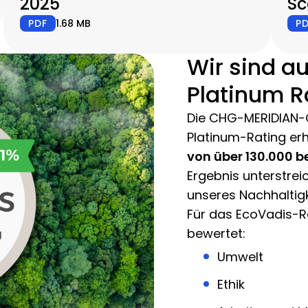
2025
Sc
PDF
1.68 MB
P
Wir sind a
Platinum R
Die CHG-MERIDIAN-
Platinum-Rating er
von über 130.000 
Ergebnis unterstrei
unseres Nachhalti
Für das EcoVadis-Ra
bewertet:
Umwelt
Ethik