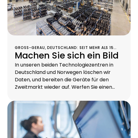
GROSS-GERAU, DEUTSCHLAND: SEIT MEHR ALS 15 J
Machen Sie sich ein Bild
AHREN PERFEKTIONIEREN HIER EXPERTEN DIE W
IEDERAUFBEREITUNG VON IT-GERÄT
In unseren beiden Technologiezentren in
Deutschland und Norwegen löschen wir
Daten, und bereiten die Geräte für den
Zweitmarkt wieder auf. Werfen Sie einen
Blick auf Bilder und Videos und überzeugen
Sie sich von unserer Technik-Kompetenz
sowie unseren transparenten Prozessen.