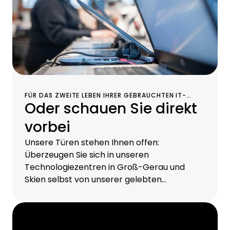
FÜR DAS ZWEITE LEBEN IHRER GEBRAUCHTEN IT-
Oder schauen Sie direkt
GERÄTE HAT CHG-MERIDIAN AUCH EIN ZWEITES
TECHNOLOGIEZENTRUM IM NORWEGISCHEN SKIEN.
vorbei
Unsere Türen stehen Ihnen offen:
Überzeugen Sie sich in unseren
Technologiezentren in Groß-Gerau und
Skien selbst von unserer gelebten
Transparenz. Bei einer Führung erleben Sie
die Abläufe detailliert vor Ort. Und sehen Sie
selbst, wie gründlich wir Ihre gebrauchten
IT-Geräte Schritt für Schritt aufbereiten