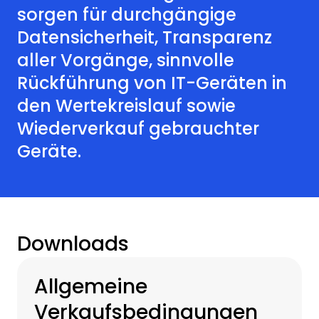
sorgen für durchgängige
Datensicherheit, Transparenz
aller Vorgänge, sinnvolle
Rückführung von IT-Geräten in
den Wertekreislauf sowie
Wiederverkauf gebrauchter
Geräte.
Downloads
Allgemeine
Verkaufsbedingungen