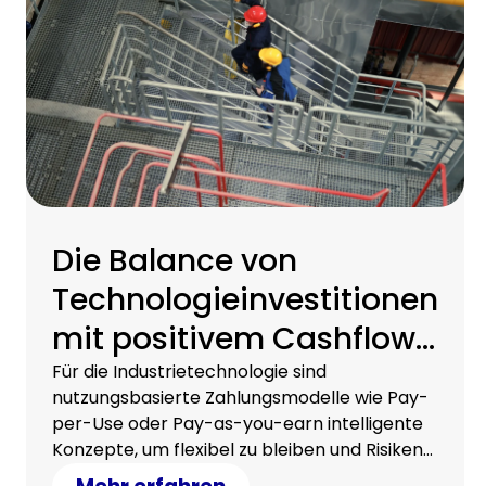
Die Balance von
Technologieinvestitionen
mit positivem Cashflow:
Ein strategischer Ansatz
Für die Industrietechnologie sind
nutzungsbasierte Zahlungsmodelle wie Pay-
per-Use oder Pay-as-you-earn intelligente
Konzepte, um flexibel zu bleiben und Risiken
gering zu halten. Erfahren Sie, wie wir eine