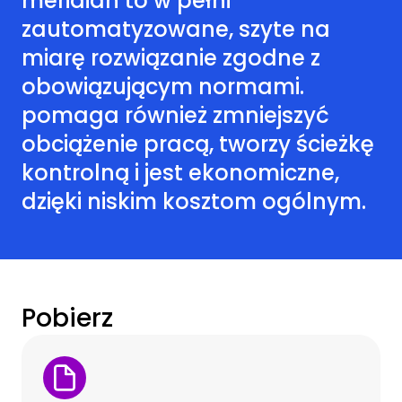
meridian to w pełni
zautomatyzowane, szyte na
miarę rozwiązanie zgodne z
obowiązującym normami.
pomaga również zmniejszyć
obciążenie pracą, tworzy ścieżkę
kontrolną i jest ekonomiczne,
dzięki niskim kosztom ogólnym.
Pobierz