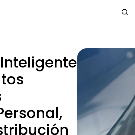
Inteligente
utos
s
Personal,
stribución