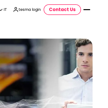
Contact Us
IT
tesma login