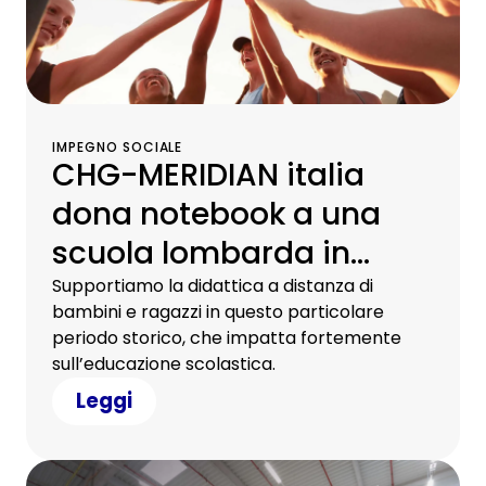
IMPEGNO SOCIALE
CHG-MERIDIAN italia
dona notebook a una
scuola lombarda in
collaborazione con
Supportiamo la didattica a distanza di
bambini e ragazzi in questo particolare
l’associazione volontari
periodo storico, che impatta fortemente
tremosine onlus
sull’educazione scolastica.
Leggi