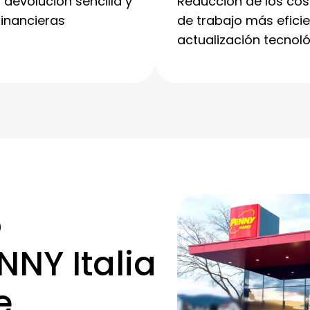
 devolución sencilla y
Reducción de los cos
financieras
de trabajo más efici
actualización tecno
o
NY Italia
e