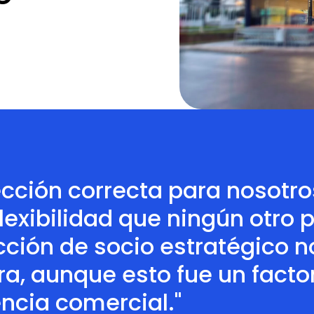
ección correcta para nosotr
lexibilidad que ningún otro 
lección de socio estratégico
era, aunque esto fue un facto
ncia comercial."