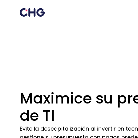
Maximice su pr
de TI
Evite la descapitalización al invertir en te
gestione su presupuesto con pagos predec