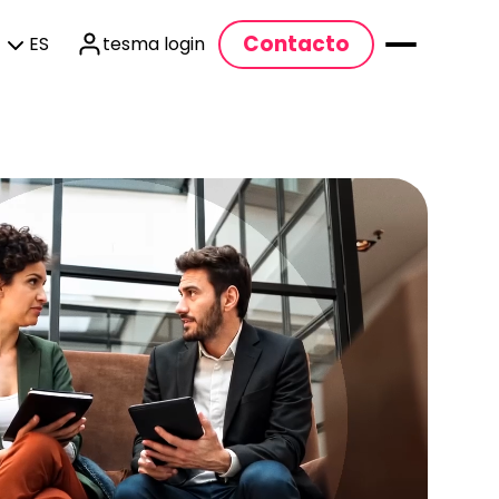
Contacto
ES
tesma login