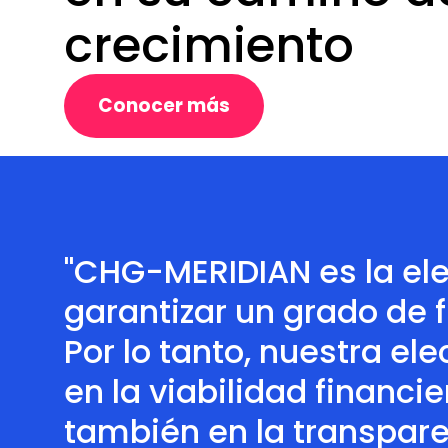
crecimiento
Conocer más
"CHG-MERIDIAN es la el
garantizar un grado de f
Por lo tanto, nuestra e
en la viabilidad financi
también en la transpare