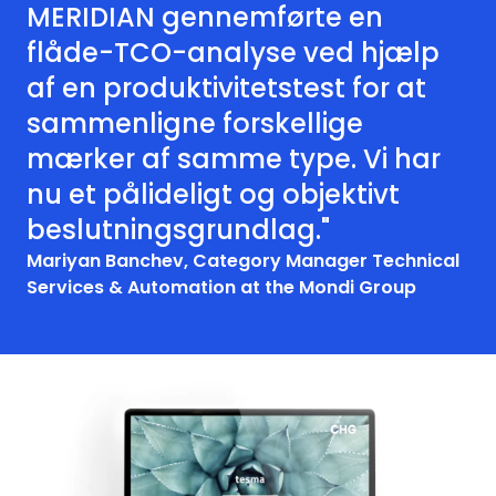
MERIDIAN gennemførte en
flåde-TCO-analyse ved hjælp
af en produktivitetstest for at
sammenligne forskellige
mærker af samme type. Vi har
nu et pålideligt og objektivt
beslutningsgrundlag."
Mariyan Banchev, Category Manager Technical
Services & Automation at the Mondi Group