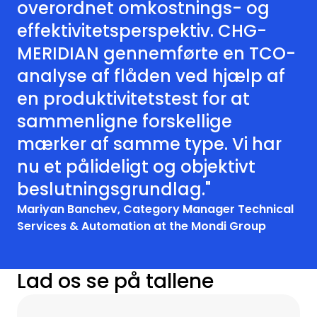
overordnet omkostnings- og
effektivitetsperspektiv. CHG-
MERIDIAN gennemførte en TCO-
analyse af flåden ved hjælp af
en produktivitetstest for at
sammenligne forskellige
mærker af samme type. Vi har
nu et pålideligt og objektivt
beslutningsgrundlag."
Mariyan Banchev, Category Manager Technical
Services & Automation at the Mondi Group
Lad os se på tallene