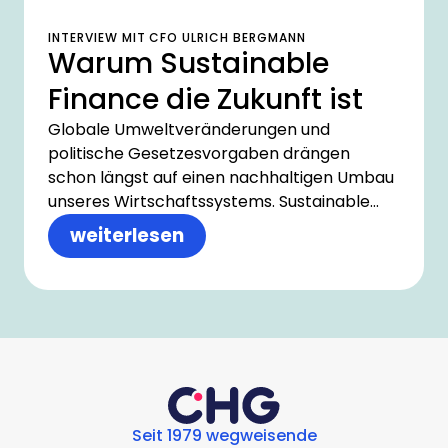
INTERVIEW MIT CFO ULRICH BERGMANN
Warum Sustainable
Finance die Zukunft ist
Globale Umweltveränderungen und
politische Gesetzesvorgaben drängen
schon längst auf einen nachhaltigen Umbau
unseres Wirtschaftssystems. Sustainable
Finance liefert dabei die wichtigsten
weiterlesen
Finanzinstrumente, um die klimagerechte
Transformation des Finanzsektors
vorantreiben zu können. Wie das
Zusammenbringen von Ökologie und
Ökonomie als Wettbewerbsvorteil fungiert,
erklärt Ulrich Bergmann, CFO bei CHG-
MERIDIAN, im Interview.
Seit 1979 wegweisende