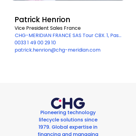
Patrick Henrion
Vice President Sales France
CHG-MERIDIAN FRANCE SAS Tour CBX. 1, Pass
0033 1 49 00 29 10
erelle des reflets 92913 PARIS LA DEFENSE CE
patrick.henrion@chg-meridian.com
DEX
Pioneering technology
lifecycle solutions since
1979. Global expertise in
financing and managing