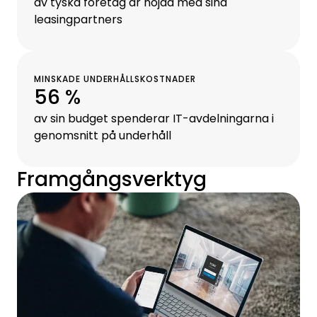
av tyska företag är nöjda med sina
leasingpartners
MINSKADE UNDERHÅLLSKOSTNADER
56 %
av sin budget spenderar IT-avdelningarna i
genomsnitt på underhåll
Framgångsverktyg