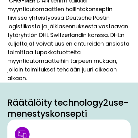
CHG-MERIDIAN kehitti kaikkien
myyntiautomaattien hallintakonseptin
tiiviissä yhteistyössä Deutsche Postin
logistiikasta ja jälkiasennuksesta vastaavan
tytäryhtiön DHL Switzerlandin kanssa. DHL:n
kuljettajat voivat uusien antureiden ansiosta
toimittaa tupakkatuotteita
myyntiautomaatteihin tarpeen mukaan,
jolloin toimitukset tehdään juuri oikeaan
aikaan.
Räätälöity technology2use-
menestyskonsepti