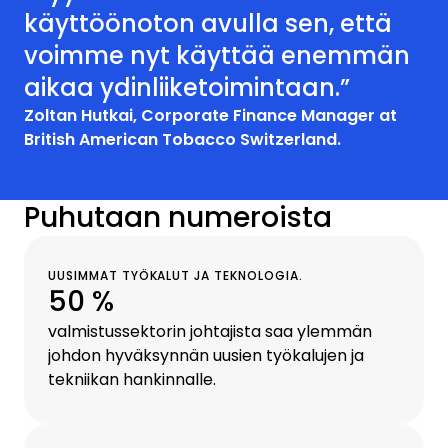
käyttöönoton avulla sen, että
voimme nyt käyttää enemmän
aikaa ydinliiketoimintaan.”
Zoltan Hutkai, Corporate Finance Manager at
British American Tobacco Switzerland.
Puhutaan numeroista
UUSIMMAT TYÖKALUT JA TEKNOLOGIA.
50 %
valmistussektorin johtajista saa ylemmän
johdon hyväksynnän uusien työkalujen ja
tekniikan hankinnalle.