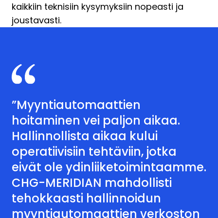
kaikkiin teknisiin kysymyksiin nopeasti ja
joustavasti.
”Myyntiautomaattien
hoitaminen vei paljon aikaa.
Hallinnollista aikaa kului
operatiivisiin tehtäviin, jotka
eivät ole ydinliiketoimintaamme.
CHG-MERIDIAN mahdollisti
tehokkaasti hallinnoidun
myyntiautomaattien verkoston